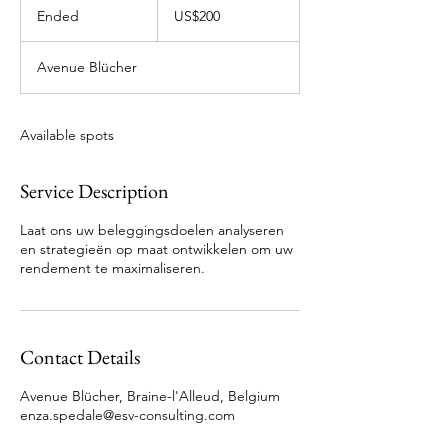
US
Ended
E
US$200
dollars
n
d
Avenue Blücher
e
d
Available spots
Service Description
Laat ons uw beleggingsdoelen analyseren
en strategieën op maat ontwikkelen om uw
rendement te maximaliseren.
Contact Details
Avenue Blücher, Braine-l'Alleud, Belgium
enza.spedale@esv-consulting.com