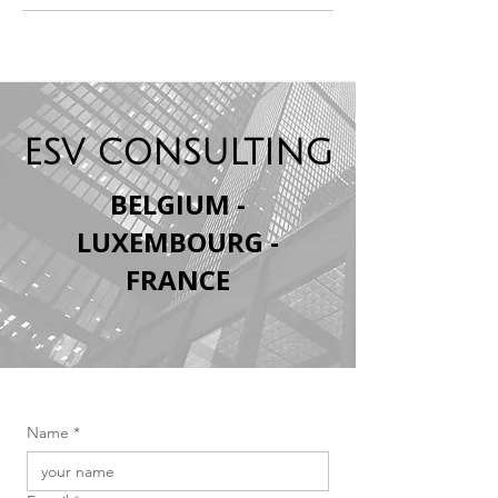
ESV CONSULTING
BELGIUM -
LUXEMBOURG -
FRANCE
Name
*